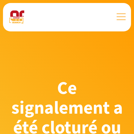
Ce
signalement a
été cloturé ou