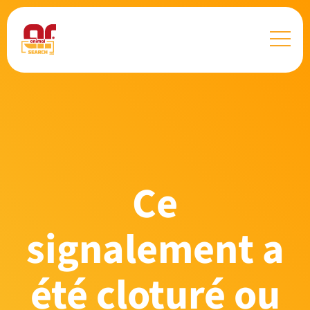
Ce
signalement a
été cloturé ou