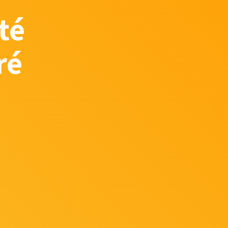
té
ré