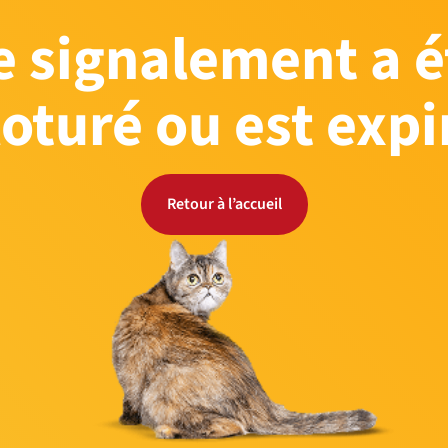
e signalement a é
loturé ou est expi
Retour à l’accueil