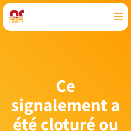
Ce
signalement a
été cloturé ou