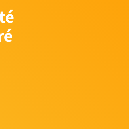
té
ré