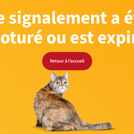
e signalement a é
loturé ou est expi
Retour à l’accueil