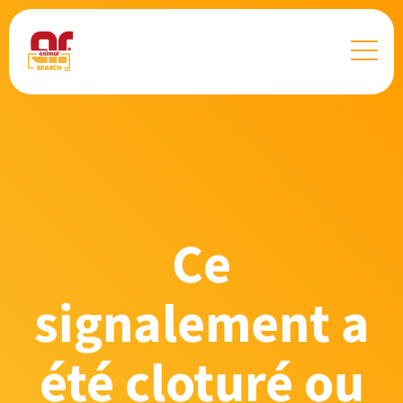
Ce
signalement a
été cloturé ou