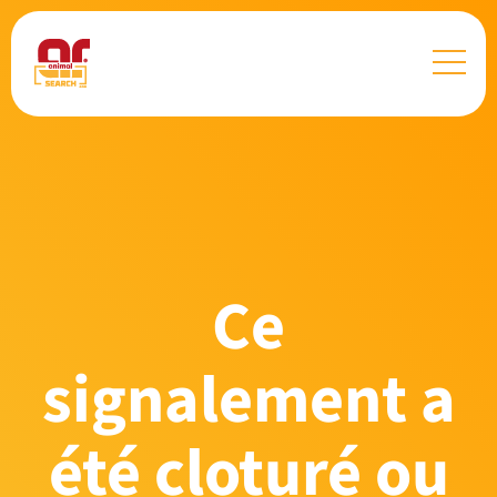
Ce
signalement a
été cloturé ou