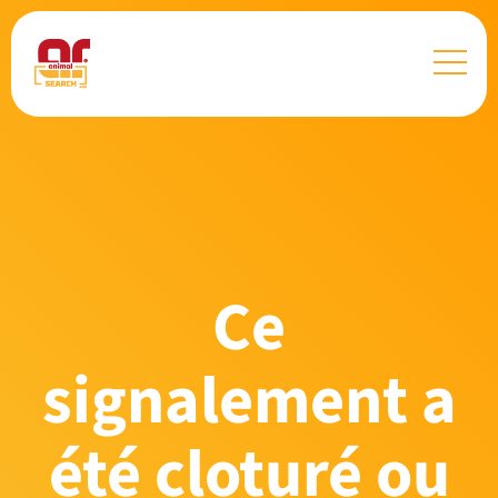
Ce
signalement a
été cloturé ou