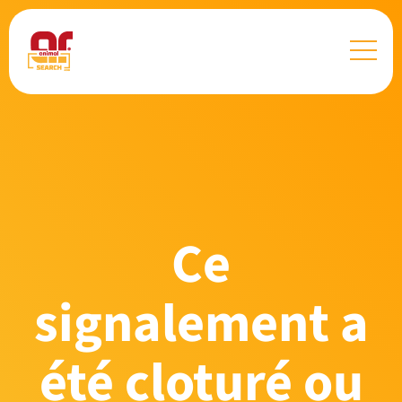
Ce
signalement a
été cloturé ou