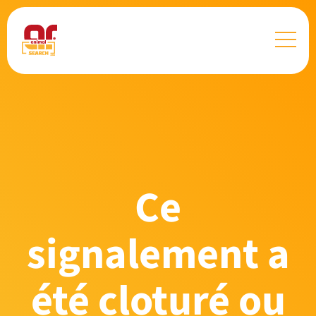
Ce
signalement a
été cloturé ou