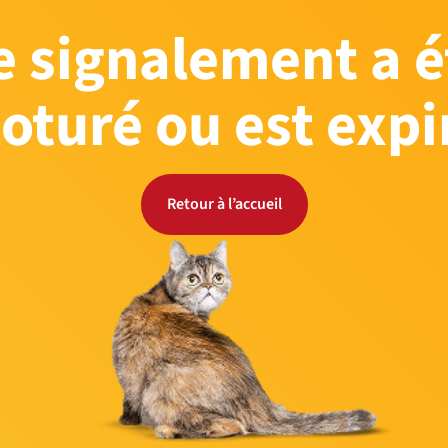
e signalement a é
loturé ou est expi
Retour à l’accueil