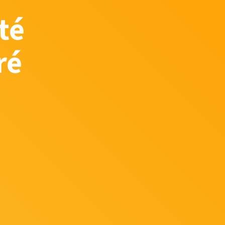
té
ré