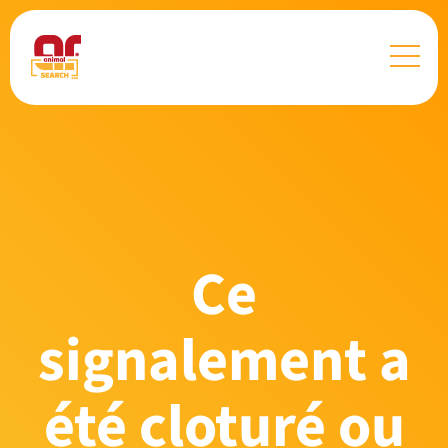
Ce
signalement a
été cloturé ou