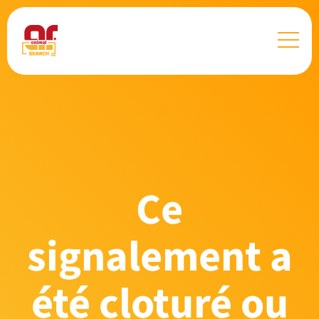
Ce
signalement a
été cloturé ou