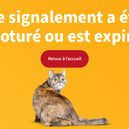
e signalement a é
loturé ou est expi
Retour à l’accueil