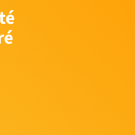
té
ré