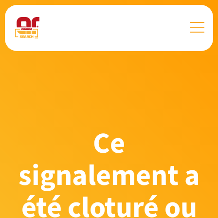
Ce
signalement a
été cloturé ou