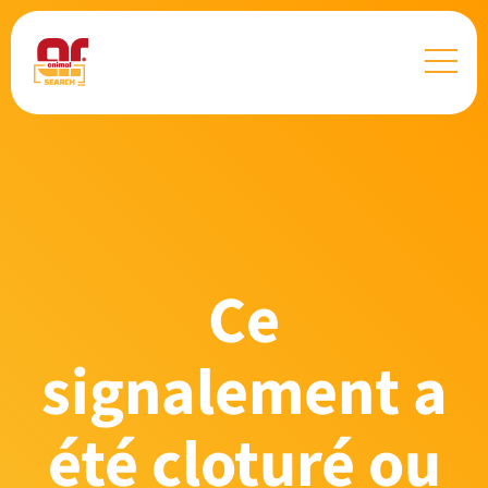
Ce
signalement a
été cloturé ou