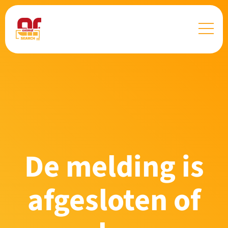
De melding is
afgesloten of