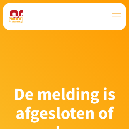
De melding is
afgesloten of