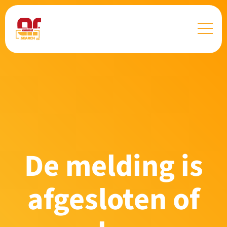
De melding is
afgesloten of