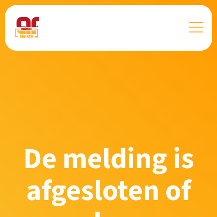
De melding is
afgesloten of