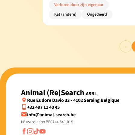
Verloren door zijn eigenaar
Kat (andere)
Ongedeerd
«
Animal (Re)Search
ASBL
Rue Eudore Davio 33 • 4102 Seraing Belgique
+32 497 11 40 45
info@animal-search.be
N° Association BE0744.541.019