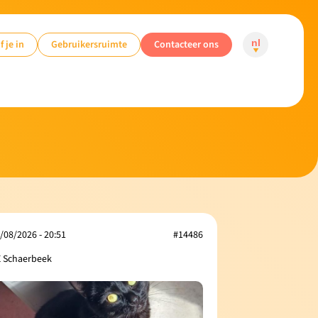
f je in
Gebruikersruimte
Contacteer ons
nl
/08/2026 - 20:51
#14486
 Schaerbeek