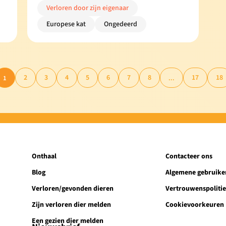
Verloren door zijn eigenaar
Europese kat
Ongedeerd
2
3
4
5
6
7
8
17
18
1
...
Onthaal
Contacteer ons
Blog
Algemene gebruik
Verloren/gevonden dieren
Vertrouwenspoliti
Zijn verloren dier melden
Cookievoorkeuren
Een gezien dier melden