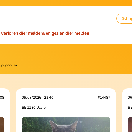
Schrij
n verloren dier melden
Een gezien dier melden
iegegevens.
88
06/08/2026 - 23:40
#14487
06
BE 1180 Uccle
BE