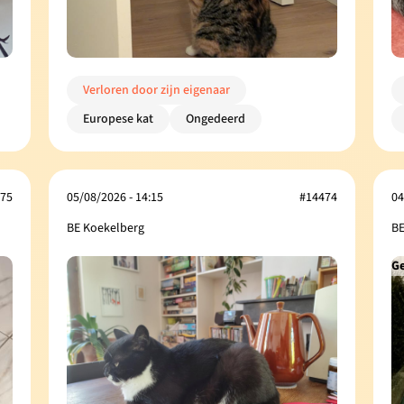
Verloren door zijn eigenaar
Europese kat
Ongedeerd
75
05/08/2026 - 14:15
#14474
04
BE Koekelberg
BE
Ge