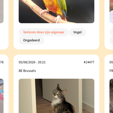
Verloren door zijn eigenaar
Vogel
Ongedeerd
78
05/08/2026 - 20:21
#14477
05
BE Brussels
FR