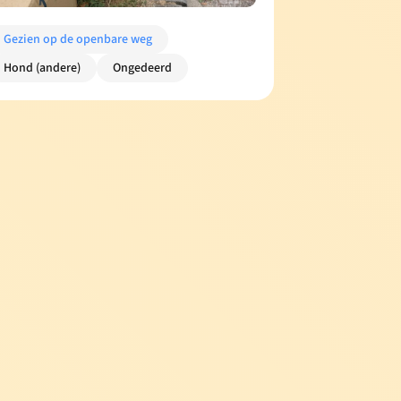
Gezien op de openbare weg
Hond (andere)
Ongedeerd