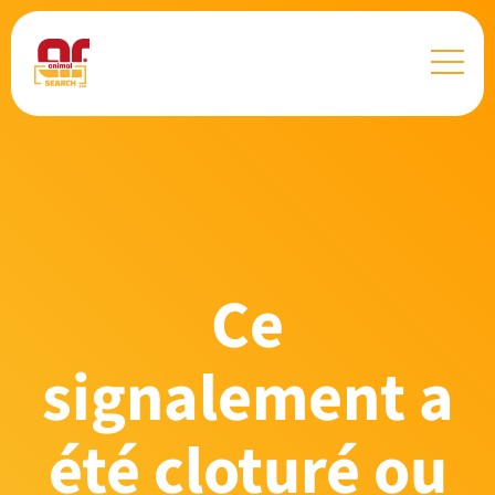
Ce
signalement a
été cloturé ou