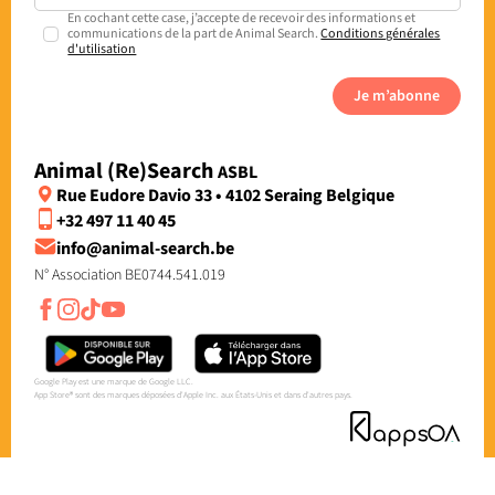
En cochant cette case, j’accepte de recevoir des informations et
communications de la part de Animal Search.
Conditions générales
d'utilisation
Je m’abonne
Animal (Re)Search
ASBL
Rue Eudore Davio 33 • 4102 Seraing Belgique
+32 497 11 40 45
info@animal-search.be
N° Association BE0744.541.019
Google Play est une marque de Google LLC.
App Store® sont des marques déposées d'Apple Inc. aux États-Unis et dans d'autres pays.