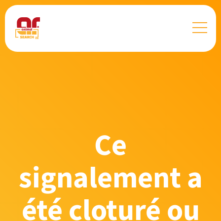
Ce
signalement a
été cloturé ou