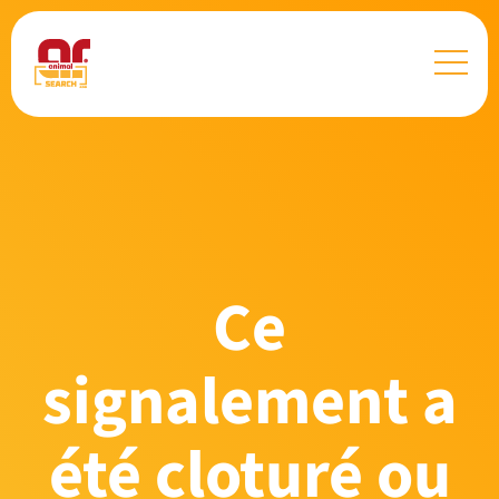
Ce
signalement a
été cloturé ou