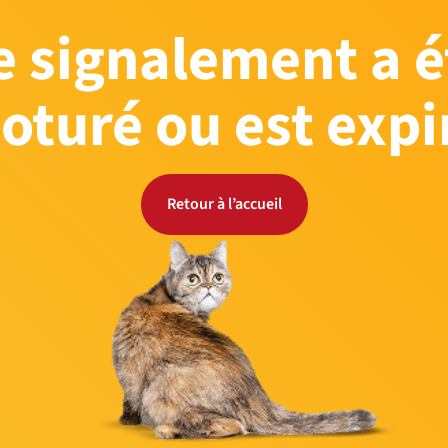
e signalement a é
loturé ou est expi
Retour à l’accueil