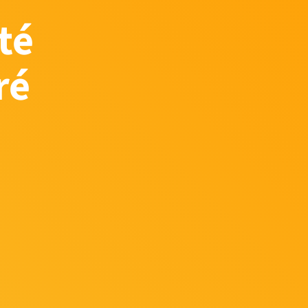
té
ré