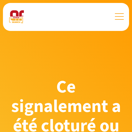
Ce
signalement a
été cloturé ou