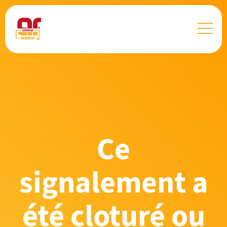
Ce
signalement a
été cloturé ou