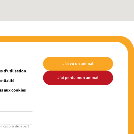
J’ai vu un animal
s d'utilisation
J'ai perdu mon animal
ntialité
es aux cookies
nications de la part