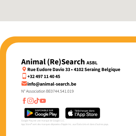
Animal (Re)Search
ASBL
Rue Eudore Davio 33 • 4102 Seraing Belgique
+32 497 11 40 45
info@animal-search.be
N° Association BE0744.541.019
Google Play est une marque de Google LLC.
App Store® sont des marques déposées d'Apple Inc. aux États-Unis et dans d'autres pays.