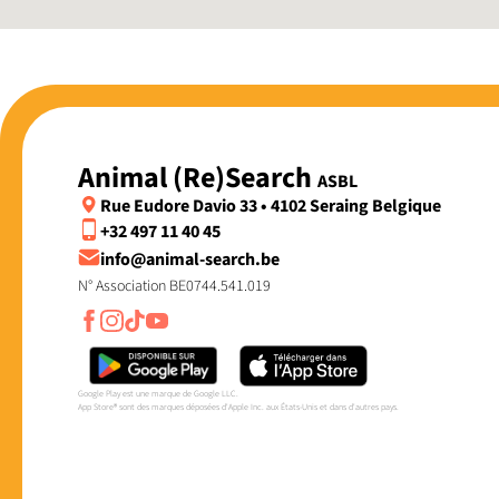
Animal (Re)Search
ASBL
Rue Eudore Davio 33 • 4102 Seraing Belgique
+32 497 11 40 45
info@animal-search.be
N° Association BE0744.541.019
Google Play est une marque de Google LLC.
App Store® sont des marques déposées d'Apple Inc. aux États-Unis et dans d'autres pays.