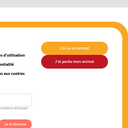
J’ai vu un animal
s d'utilisation
J'ai perdu mon animal
ntialité
es aux cookies
nications de la part
Je m’abonne