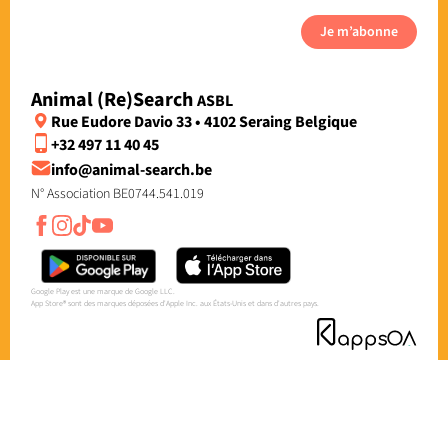
Je m’abonne
Animal (Re)Search
ASBL
Rue Eudore Davio 33 • 4102 Seraing Belgique
+32 497 11 40 45
info@animal-search.be
N° Association BE0744.541.019
Google Play est une marque de Google LLC.
App Store® sont des marques déposées d'Apple Inc. aux États-Unis et dans d'autres pays.