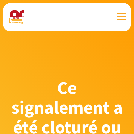
Ce
signalement a
été cloturé ou