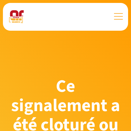
Ce
signalement a
été cloturé ou