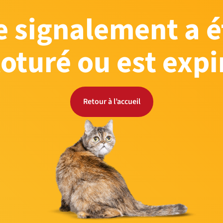
e signalement a é
loturé ou est expi
Retour à l’accueil