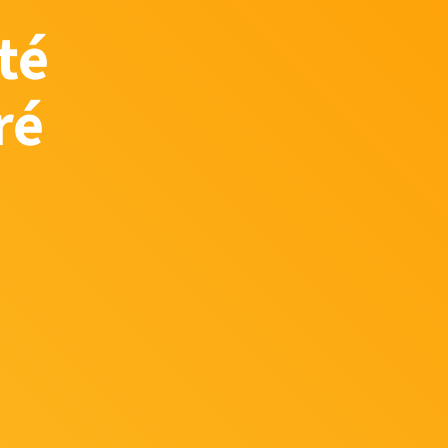
té
ré