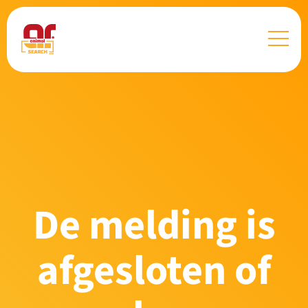
De melding is
afgesloten of