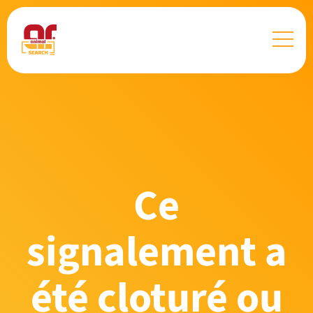
Ce
signalement a
été cloturé ou